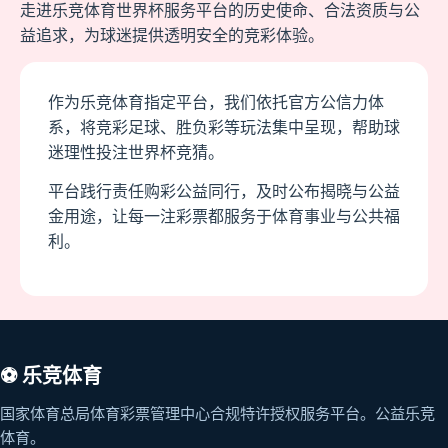
走进乐竞体育世界杯服务平台的历史使命、合法资质与公
益追求，为球迷提供透明安全的竞彩体验。
作为乐竞体育指定平台，我们依托官方公信力体
系，将竞彩足球、胜负彩等玩法集中呈现，帮助球
迷理性投注世界杯竞猜。
平台践行责任购彩公益同行，及时公布揭晓与公益
金用途，让每一注彩票都服务于体育事业与公共福
利。
⚽ 乐竞体育
国家体育总局体育彩票管理中心合规特许授权服务平台。公益乐竞
体育。